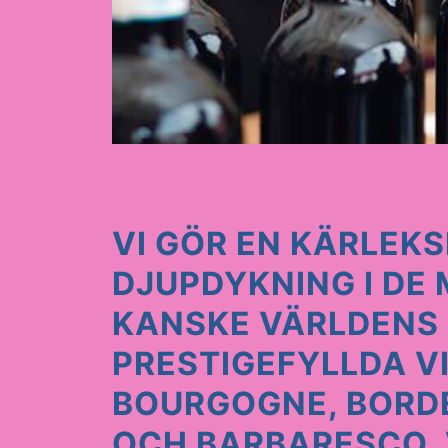
VI GÖR EN KÄRLEKS
DJUPDYKNING I DE
KANSKE VÄRLDENS
PRESTIGEFYLLDA V
BOURGOGNE, BORD
OCH BARBARESCO.