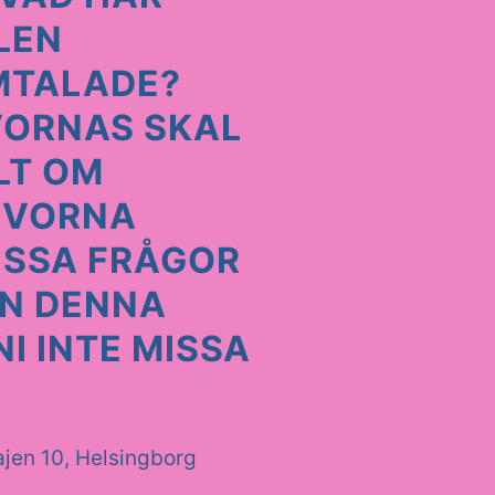
LEN
MTALADE?
UVORNAS SKAL
LT OM
UVORNA
ESSA FRÅGOR
EN DENNA
NI INTE MISSA
ajen 10, Helsingborg