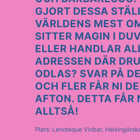
GJORT DESSA STÄL
VÄRLDENS MEST O
SITTER MAGIN I D
ELLER HANDLAR AL
ADRESSEN DÄR DR
ODLAS? SVAR PÅ D
OCH FLER FÅR NI D
AFTON. DETTA FÅR 
ALLTSÅ!
Plats: Lenoteque Vinbar, Helsingörsk