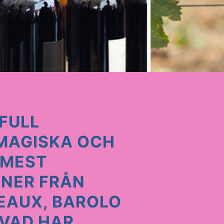
FULL
 MAGISKA OCH
 MEST
INER FRÅN
EAUX, BAROLO
 VAD HAR