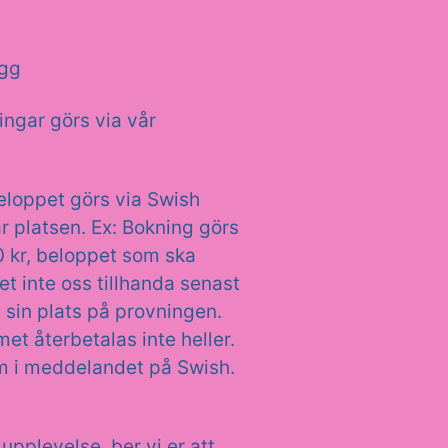
ugg
ngar görs via vår
beloppet görs via Swish
platsen. Ex: Bokning görs
0 kr, beloppet som ska
et inte oss tillhanda senast
sin plats på provningen.
t återbetalas inte heller.
um i meddelandet på Swish.
upplevelse, ber vi er att