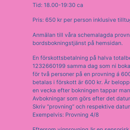
Tid: 18.00-19:30 ca
Pris: 650 kr per person inklusive tillt
Anmälan till våra schemalagda provni
bordsbokningstjänst på hemsidan.
En förskottsbetalning på halva total
1232660199 samma dag som ni bokar 
för två personer på en provning á 60
betalas i förskott är 600 kr. Är belopp
en vecka efter bokningen tappar man 
Avbokningar som görs efter det datume
Skriv ”provning” och respektive dat
Exempelvis: Provning 4/8
Eftersom vinprovning är en sensorisk 