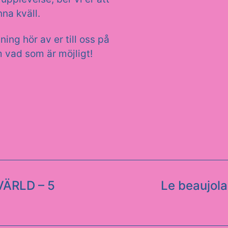
na kväll.
vning hör av er till oss på
 vad som är möjligt!
ÄRLD – 5
Le beaujola